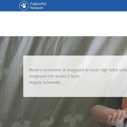
FattorePet
Network
Mentre cerchiamo di insegnare ai nostri figli tutto sulla v
insegnano che la vita è tutto.
(Angela Schwindt)