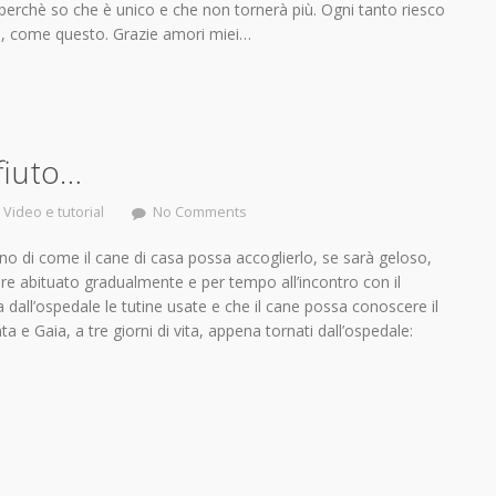
perchè so che è unico e che non tornerà più. Ogni tanto riesco
so, come questo. Grazie amori miei…
fiuto…
,
Video e tutorial
No Comments
o di come il cane di casa possa accoglierlo, se sarà geloso,
ere abituato gradualmente e per tempo all’incontro con il
dall’ospedale le tutine usate e che il cane possa conoscere il
a e Gaia, a tre giorni di vita, appena tornati dall’ospedale: