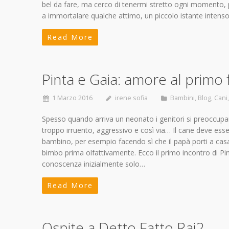
bel da fare, ma cerco di tenermi stretto ogni momento, 
a immortalare qualche attimo, un piccolo istante inten
Read More
Pinta e Gaia: amore al primo 
1 Marzo 2016
irene sofia
Bambini
,
Blog
,
Cani
Spesso quando arriva un neonato i genitori si preoccupan
troppo irruento, aggressivo e così via… Il cane deve ess
bambino, per esempio facendo sì che il papà porti a casa 
bimbo prima olfattivamente. Ecco il primo incontro di Pint
conoscenza inizialmente solo…
Read More
Ospite a Detto Fatto Rai2