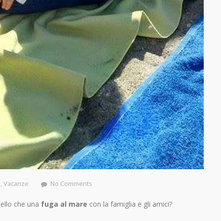
i
,
Vacanze
No Comments
 bello che una
fuga al mare
con la famiglia e gli amici?