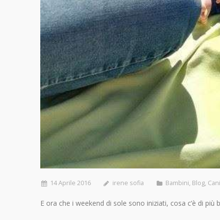
14 Aprile 2016
irene sofia
Bambini
,
Blog
,
Can
E ora che i weekend di sole sono iniziati, cosa c’è di più