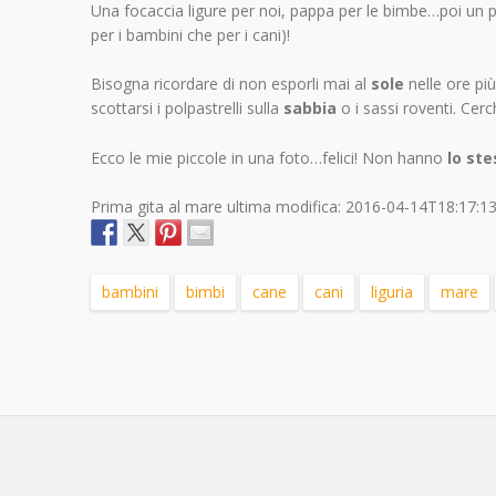
Una focaccia ligure per noi, pappa per le bimbe…poi un p
per i bambini che per i cani)!
Bisogna ricordare di non esporli mai al
sole
nelle ore pi
scottarsi i polpastrelli sulla
sabbia
o i sassi roventi. Cer
Ecco le mie piccole in una foto…felici! Non hanno
lo ste
Prima gita al mare
ultima modifica:
2016-04-14T18:17:1
bambini
bimbi
cane
cani
liguria
mare