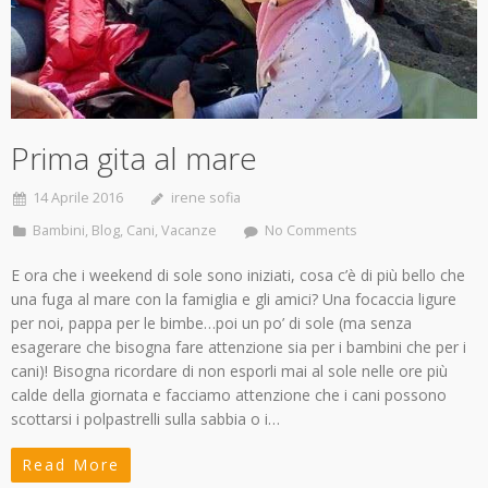
Prima gita al mare
14 Aprile 2016
irene sofia
Bambini
,
Blog
,
Cani
,
Vacanze
No Comments
E ora che i weekend di sole sono iniziati, cosa c’è di più bello che
una fuga al mare con la famiglia e gli amici? Una focaccia ligure
per noi, pappa per le bimbe…poi un po’ di sole (ma senza
esagerare che bisogna fare attenzione sia per i bambini che per i
cani)! Bisogna ricordare di non esporli mai al sole nelle ore più
calde della giornata e facciamo attenzione che i cani possono
scottarsi i polpastrelli sulla sabbia o i…
Read More