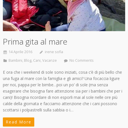
Prima gita al mare
14 Aprile 2016
irene sofia
Bambini
,
Blog
,
Cani
,
Vacanze
No Comments
E ora che i weekend di sole sono iniziati, cosa c’è di più bello che
una fuga al mare con la famiglia e gli amici? Una focaccia ligure
per noi, pappa per le bimbe…poi un po’ di sole (ma senza
esagerare che bisogna fare attenzione sia per i bambini che per i
cani)! Bisogna ricordare di non esporli mai al sole nelle ore più
calde della giornata e facciamo attenzione che i cani possono
scottarsi i polpastrelli sulla sabbia o i…
Read More