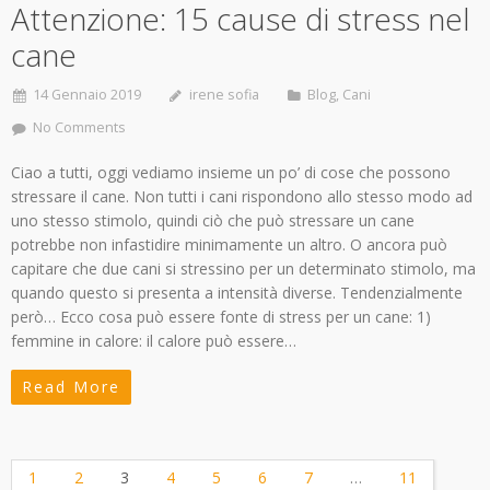
Attenzione: 15 cause di stress nel
cane
14 Gennaio 2019
irene sofia
Blog
,
Cani
No Comments
Ciao a tutti, oggi vediamo insieme un po’ di cose che possono
stressare il cane. Non tutti i cani rispondono allo stesso modo ad
uno stesso stimolo, quindi ciò che può stressare un cane
potrebbe non infastidire minimamente un altro. O ancora può
capitare che due cani si stressino per un determinato stimolo, ma
quando questo si presenta a intensità diverse. Tendenzialmente
però… Ecco cosa può essere fonte di stress per un cane: 1)
femmine in calore: il calore può essere…
Read More
1
2
3
4
5
6
7
…
11