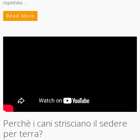
rispettate…
Read More
Perchè i cani strisciano il sedere
per terra?