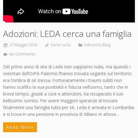
Adozioni: LEDA cerca una famiglia
27 Maggio 2019
irene sofia
Adozioni
,
Blog
No Comments
Del primo anno di vita di Leda non sappiamo nulla, ma quando i
volontari dell’OIPA Palermo l’hanno trovata vagante sul territorio
era l’ombra di sé stessa. Fortunatamente i traumi subiti non
hanno scalfito la sua positività e fiducia nell’uomo, tanto che in
breve tempo, grazie a cure e attenzioni, ha recuperato il suo
bellissimo sorriso. Per avere maggiori speranze di trovare
finalmente una famiglia tutta per sé, Leda è arrivata in Lombardia
e si trova in una pensione in provincia di Milano in attesa…
Read More