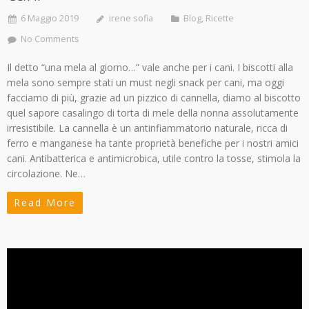
6 Maggio 2019
irene sofia
Blog
,
Ricette
No Comments
Il detto “una mela al giorno…” vale anche per i cani. I biscotti alla
mela sono sempre stati un must negli snack per cani, ma oggi
facciamo di più, grazie ad un pizzico di cannella, diamo al biscotto
quel sapore casalingo di torta di mele della nonna assolutamente
irresistibile. La cannella è un antinfiammatorio naturale, ricca di
ferro e manganese ha tante proprietà benefiche per i nostri amici
cani. Antibatterica e antimicrobica, utile contro la tosse, stimola la
circolazione. Ne…
Read More