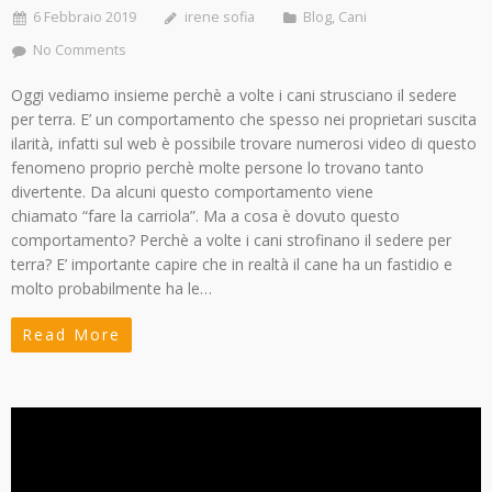
6 Febbraio 2019
irene sofia
Blog
,
Cani
No Comments
Oggi vediamo insieme perchè a volte i cani strusciano il sedere
per terra. E’ un comportamento che spesso nei proprietari suscita
ilarità, infatti sul web è possibile trovare numerosi video di questo
fenomeno proprio perchè molte persone lo trovano tanto
divertente. Da alcuni questo comportamento viene
chiamato “fare la carriola”. Ma a cosa è dovuto questo
comportamento? Perchè a volte i cani strofinano il sedere per
terra? E’ importante capire che in realtà il cane ha un fastidio e
molto probabilmente ha le…
Read More