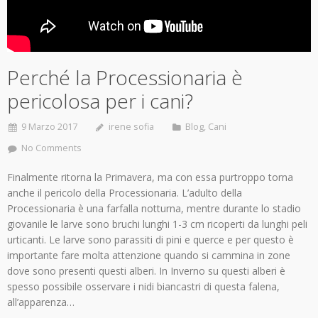
Perché la Processionaria è
pericolosa per i cani?
9 Marzo 2017
irene sofia
Blog
,
Cani
No Comments
Finalmente ritorna la Primavera, ma con essa purtroppo torna
anche il pericolo della Processionaria. L’adulto della
Processionaria è una farfalla notturna, mentre durante lo stadio
giovanile le larve sono bruchi lunghi 1-3 cm ricoperti da lunghi peli
urticanti. Le larve sono parassiti di pini e querce e per questo è
importante fare molta attenzione quando si cammina in zone
dove sono presenti questi alberi. In Inverno su questi alberi è
spesso possibile osservare i nidi biancastri di questa falena,
all’apparenza…