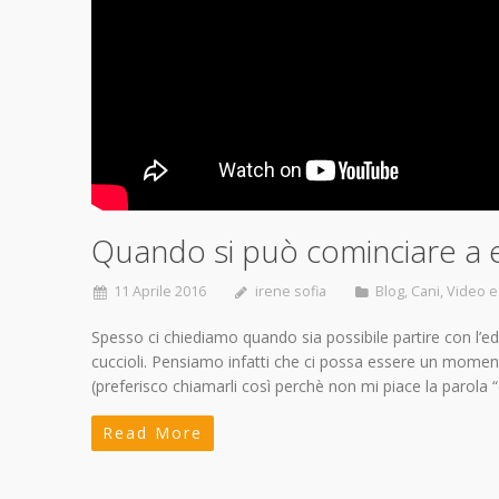
Quando si può cominciare a 
11 Aprile 2016
irene sofia
Blog
,
Cani
,
Video e 
Spesso ci chiediamo quando sia possibile partire con l’
cuccioli. Pensiamo infatti che ci possa essere un momento 
(preferisco chiamarli così perchè non mi piace la parola
Read More