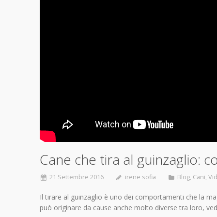
Cane che tira al guinzaglio:
21 Settembre 2016
irene sofia
Blog
,
Cani
,
Vid
Il tirare al guinzaglio è uno dei comportamenti che la 
può originare da cause anche molto diverse tra loro, ve