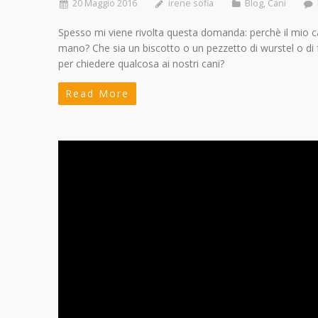
20 Maggio 2016
irene sofia
Blog
,
Cani
Spesso mi viene rivolta questa domanda: perchè il mio can
mano? Che sia un biscotto o un pezzetto di wurstel o di
per chiedere qualcosa ai nostri cani?
Read More