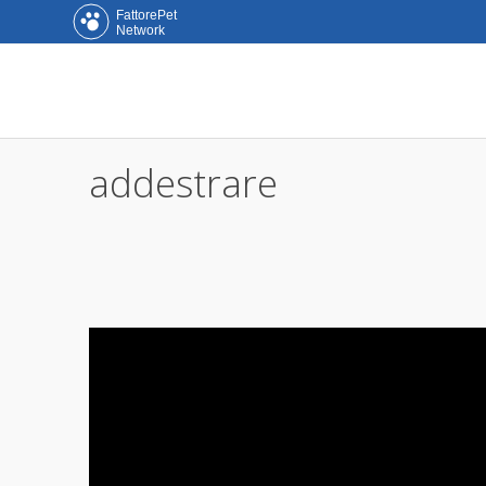
FattorePet
Network
addestrare