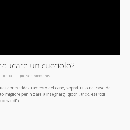
educare un cucciolo?
tutorial
No Comments
educazione/addestramento del cane, soprattutto nel caso dei
migliore per iniziare a insegnargli giochi, trick, esercizi
 “comandi”).