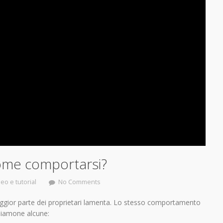
 come comportarsi?
eo e tutorial
No Comments
maggior parte dei proprietari lamenta. Lo stesso comportamento
diamone alcune: