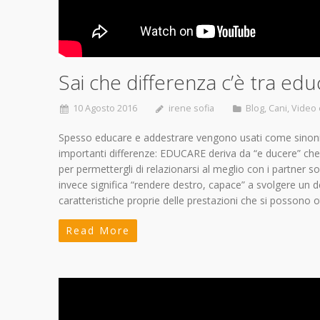
Sai che differenza c’è tra e
10 Agosto 2016
irene sofia
Blog
,
Cani
,
Video e
Spesso educare e addestrare vengono usati come sinonimi
importanti differenze: EDUCARE deriva da “e ducere” che si
per permettergli di relazionarsi al meglio con i partner s
invece significa “rendere destro, capace” a svolgere un
caratteristiche proprie delle prestazioni che si possono
Read More