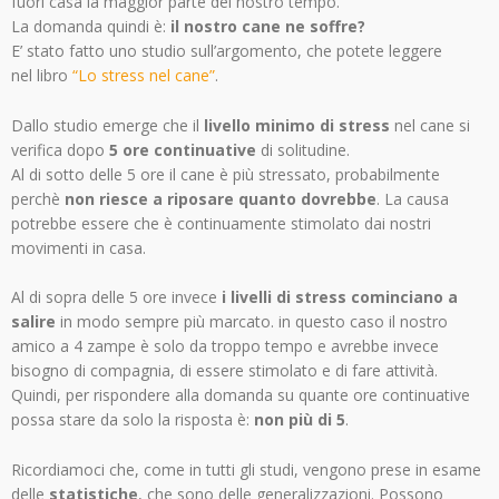
fuori casa la maggior parte del nostro tempo.
La domanda quindi è:
il nostro cane ne soffre?
E’ stato fatto uno studio sull’argomento, che potete leggere
nel libro
“Lo stress nel cane”
.
Dallo studio emerge che il
livello minimo di stress
nel cane si
verifica dopo
5 ore continuative
di solitudine.
Al di sotto delle 5 ore il cane è più stressato, probabilmente
perchè
non riesce a riposare quanto dovrebbe
. La causa
potrebbe essere che è continuamente stimolato dai nostri
movimenti in casa.
Al di sopra delle 5 ore invece
i livelli di stress cominciano a
salire
in modo sempre più marcato. in questo caso il nostro
amico a 4 zampe è solo da troppo tempo e avrebbe invece
bisogno di compagnia, di essere stimolato e di fare attività.
Quindi, per rispondere alla domanda su quante ore continuative
possa stare da solo la risposta è:
non più di 5
.
Ricordiamoci che, come in tutti gli studi, vengono prese in esame
delle
statistiche
, che sono delle generalizzazioni. Possono