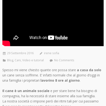
29 Settembre 2016
irene sofia
Blog
,
Cani
,
Video e tutorial
No Comments
Spesso mi viene chiesto quante ore possa stare
a casa da solo
un cane senza soffrirne. E’ infatti normale che al giorno d’oggi in
una famiglia i proprietari
lavorino 8 ore al giorno
.
Il cane è un animale sociale
e per stare bene ha bisogno di
compagnia, ha la necessità di stare insieme alla sua famiglia.
La nostra società ci impone però dei ritmi tali per cui passiamo