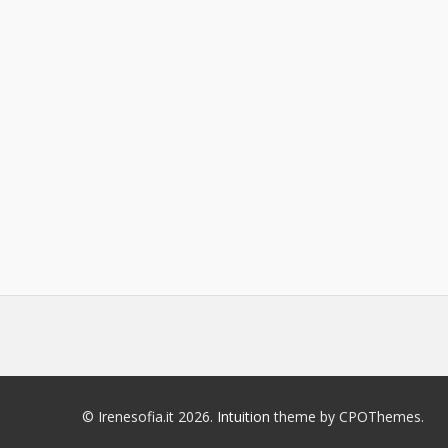
© Irenesofia.it 2026.
Intuition
theme by CPOThemes.