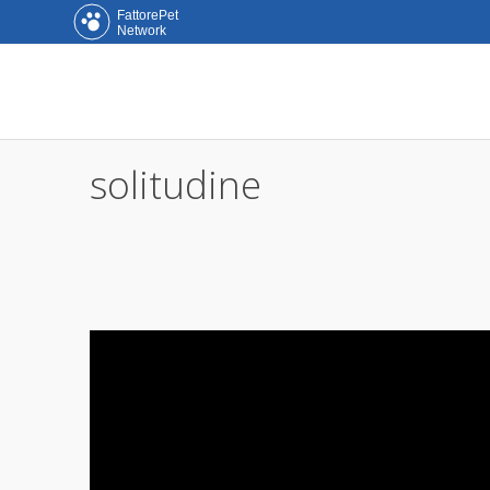
FattorePet
Network
solitudine