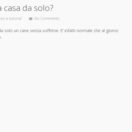
 casa da solo?
eo e tutorial
No Comments
 solo un cane senza soffrirne. E’ infatti normale che al giorno
.