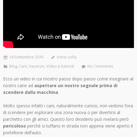
14 Settembre 2016
irene sofia
Blog
,
Cani
,
Vacanze
,
Video e tutorial
No Comments
Ecco un video in cui mostro passo dopo passo come insegnare al
nostro cane ad
aspettare un nostro segnale prima di
scendere dalla macchina
.
Molto spesso infatti i cani, naturalmente curiosi, non vedono l’ora
di scendere per esplorare una zona nuova o per divertirsi al
parchetto con gli amici. Questo loro desiderio può rivelarsi però
pericoloso
perchè si tuffano in strada non appena viene aperto il
portellone dell’auto.