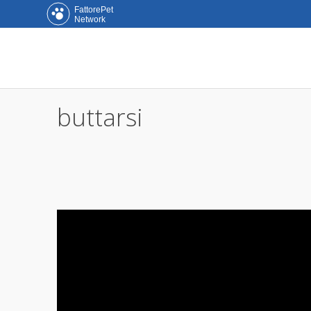
FattorePet
Network
buttarsi