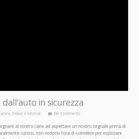
dall’auto in sicurezza
canze
,
Video e tutorial
No Comments
gnare al nostro cane ad aspettare un nostro segnale prima di
turalmente curiosi, non vedono l’ora di scendere per esplorare