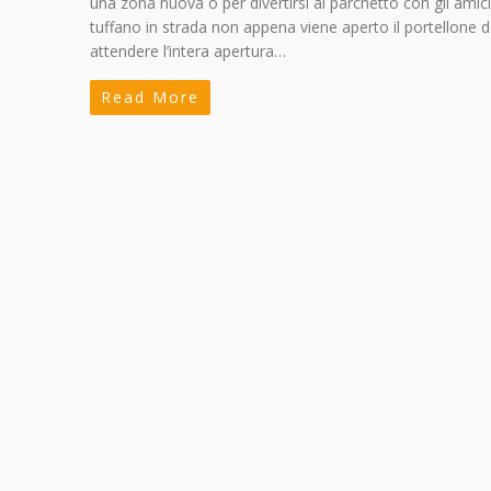
una zona nuova o per divertirsi al parchetto con gli amic
tuffano in strada non appena viene aperto il portellone del
attendere l’intera apertura…
Read More