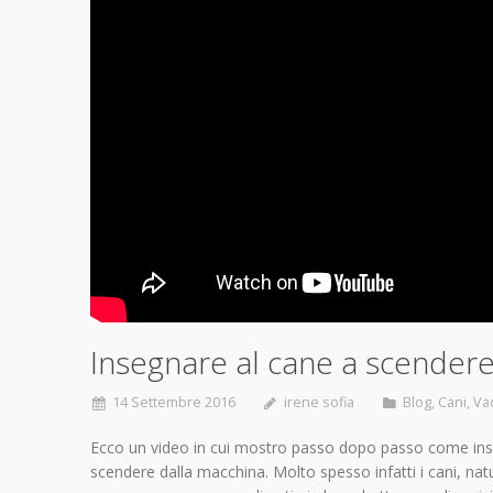
Insegnare al cane a scendere 
14 Settembre 2016
irene sofia
Blog
,
Cani
,
Va
Ecco un video in cui mostro passo dopo passo come inse
scendere dalla macchina. Molto spesso infatti i cani, na