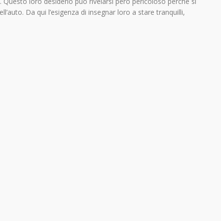
i. Questo loro desiderio può rivelarsi però pericoloso perchè si
l’auto. Da qui l’esigenza di insegnar loro a stare tranquilli,