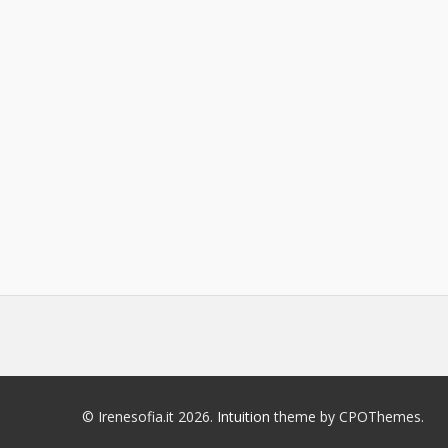
© Irenesofia.it 2026.
Intuition
theme by CPOThemes.