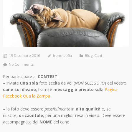
19 Dicembre 2016
irene sofia
Blog
,
Cani
No Comments
Per partecipare al
CONTEST:
– inviate
una sola
foto scelta da voi (
NON SCELGO IO
) del vostro
cane sul divano
, tramite
messaggio privato
sulla
Pagina
Facebook Qua la Zampa
– la foto deve essere
possibilmente
in
alta qualità
e, se
riuscite,
orizzontale
, per una miglior resa in video. Deve essere
accompagnata dal
NOME
del cane