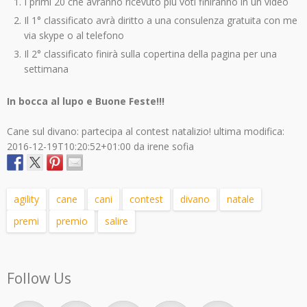
I primi 20 che avranno ricevuto più voti finiranno in un video
Il 1° classificato avrà diritto a una consulenza gratuita con me
via skype o al telefono
Il 2° classificato finirà sulla copertina della pagina per una
settimana
In bocca al lupo e Buone Feste!!!
Cane sul divano: partecipa al contest natalizio!
ultima modifica:
2016-12-19T10:20:52+01:00
da
irene sofia
agility
cane
cani
contest
divano
natale
premi
premio
salire
Follow Us