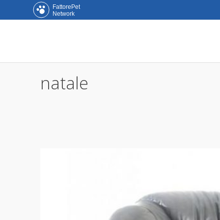
FattorePet
Network
natale