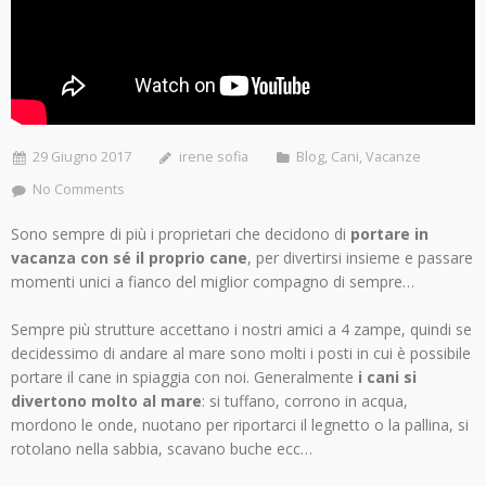
29 Giugno 2017
irene sofia
Blog
,
Cani
,
Vacanze
No Comments
Sono sempre di più i proprietari che decidono di
portare in
vacanza con sé il proprio cane
, per divertirsi insieme e passare
momenti unici a fianco del miglior compagno di sempre…
Sempre più strutture accettano i nostri amici a 4 zampe, quindi se
decidessimo di andare al mare sono molti i posti in cui è possibile
portare il cane in spiaggia con noi. Generalmente
i cani si
divertono molto al mare
: si tuffano, corrono in acqua,
mordono le onde, nuotano per riportarci il legnetto o la pallina, si
rotolano nella sabbia, scavano buche ecc…