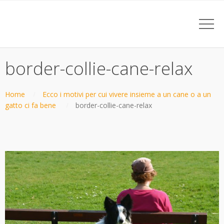
border-collie-cane-relax
Home
Ecco i motivi per cui vivere insieme a un cane o a un
gatto ci fa bene
border-collie-cane-relax