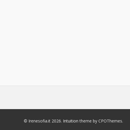
© Irenesofia.it 2026.
Intuition
theme by CPOThemes.