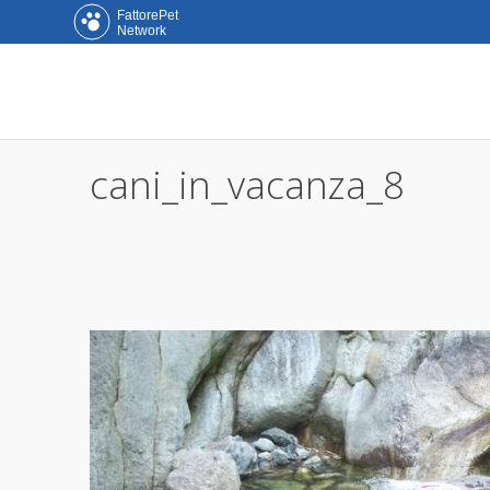
FattorePet
Network
cani_in_vacanza_8