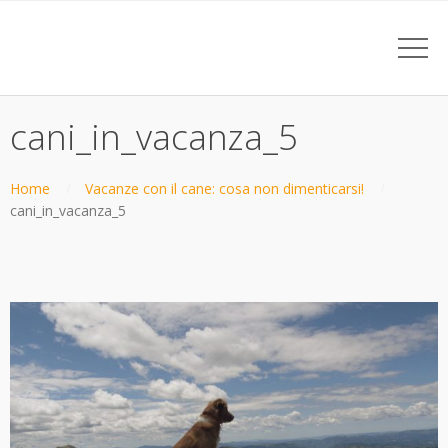
cani_in_vacanza_5
Home
Vacanze con il cane: cosa non dimenticarsi!
cani_in_vacanza_5