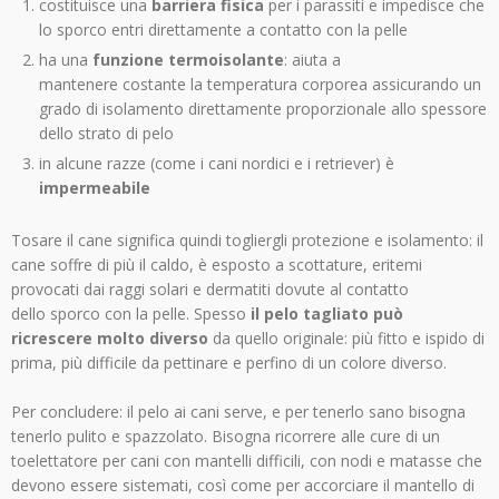
costituisce una
barriera fisica
per i parassiti e impedisce che
lo sporco entri direttamente a contatto con la pelle
ha una
funzione termoisolante
: aiuta a
mantenere costante la temperatura corporea assicurando un
grado di isolamento direttamente proporzionale allo spessore
dello strato di pelo
in alcune razze (come i cani nordici e i retriever) è
impermeabile
Tosare il cane significa quindi togliergli protezione e isolamento: il
cane soffre di più il caldo, è esposto a scottature, eritemi
provocati dai raggi solari e dermatiti dovute al contatto
dello sporco con la pelle. Spesso
il pelo tagliato può
ricrescere molto diverso
da quello originale: più fitto e ispido di
prima, più difficile da pettinare e perfino di un colore diverso.
Per concludere: il pelo ai cani serve, e per tenerlo sano bisogna
tenerlo pulito e spazzolato. Bisogna ricorrere alle cure di un
toelettatore per cani con mantelli difficili, con nodi e matasse che
devono essere sistemati, così come per accorciare il mantello di