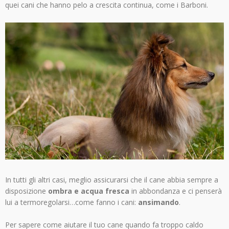
quei cani che hanno pelo a crescita continua, come i Barboni.
In tutti gli altri casi, meglio assicurarsi che il cane abbia sempre a
disposizione
ombra e acqua fresca
in abbondanza e ci penserà
lui a termoregolarsi…come fanno i cani:
ansimando
.
Per sapere come aiutare il tuo cane quando fa troppo caldo