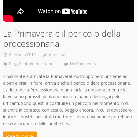
La Primavera e il pericolo della
processionaria
24 Marzo 2016
irene sofia
Blog
,
Cani
,
Video e tutorial
No Comments
Finalmente è arrivata la Primavera! Purtroppo però, insieme ad
alberi e prati in fiore, arriva anche il pericolo delle processionarie.
L’adulto della Processionaria è una farfalla notturna, mentre le
larve sono parassiti di alcune piante e hanno dei lunghi peli
urticanti. Sono questi a costituire un pericolo nel momento in cui
si entra in contatto con essi o, peggio ancora, in cui si dovessero
inalare. I nostri cani infatti mettono il muso ovunque e potrebbero
essere incuriositi dalle lunghe file…
Read More