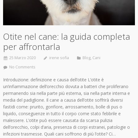
Otite nel cane: la guida completa
per affrontarla
25 Marzo 2020
irene sofia
Blog
,
Cani
No Comments
Introduzione: definizione e causa dell’otite L’otite è
un’infiammazione dell’orecchio dovuta a batteri che proliferano
permanendo sia nella parte più esterna, sia nella parte interna e
media del padiglione. Il cane a causa dell’otite soffrirà diversi
fastidi come: prurito, gonfiore, arrossamento, bolle di pus o
liquido, conseguenze in tutto il corpo come stato febbrile e
malessere. L’otite può essere causata da scarsa pulizia
dell’orecchio, colpi d’aria, presenza di corpi estranei, patologie o
infezioni trasmesse. Quali cani soffrono di più l’otite? Ci…