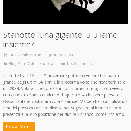
Stanotte luna gigante: ululiamo
insieme?
14 Novembre 2016
irene sofia
Blog
,
Cani
,
Video e tutorial
No Comments
La notte tra il 14 e il 15 novembre potremo vedere la luna più
grande degli ultimi 68 anni e la prossima volta che ricapiterà sarà
nel 2034. Volete aspettare? Sarà un momento magico da vivere
con al nostro fianco qualcuno di speciale. A chi avete pensato?
Ovviamente al vostro amico a 4 zampe! Ma perché i cani ululano?
I motivi possono essere diversi: per segnalare al branco la loro
presenza e la loro posizione per riunire il branco, come richiamo…
Read More