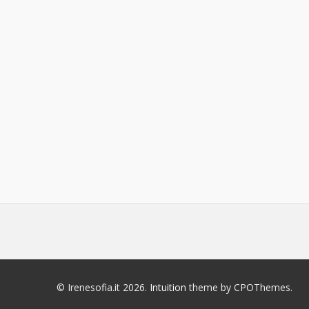
© Irenesofia.it 2026.
Intuition
theme by CPOThemes.