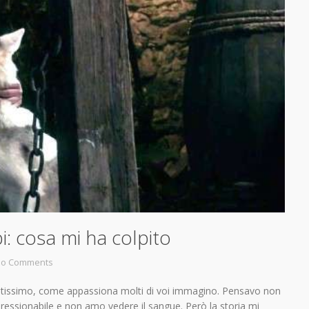
: cosa mi ha colpito
o Comments
tissimo, come appassiona molti di voi immagino. Pensavo non
essionabile e non amo vedere il sangue. Però la storia mi