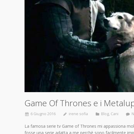
Game Of Thrones e i Metalupi
6 Giugno 2016
irene sofia
Blog
,
Cani
N
La famosa serie tv Game of Thrones mi appassiona mol
fosse una serie adatta a me perchè sono facilmente impr