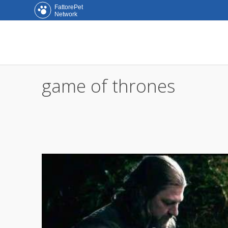
FattorePet
Network
game of thrones