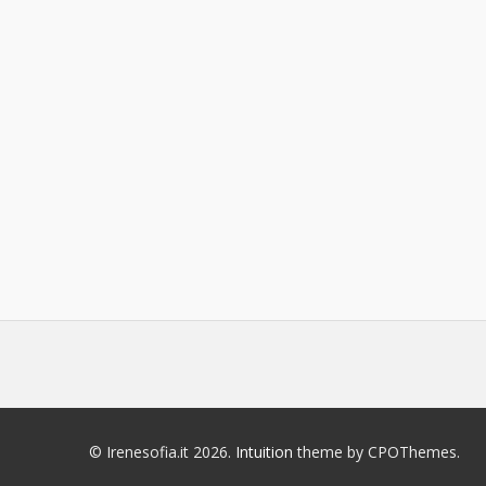
© Irenesofia.it 2026.
Intuition
theme by CPOThemes.