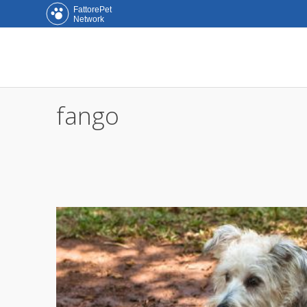
FattorePet
Network
fango