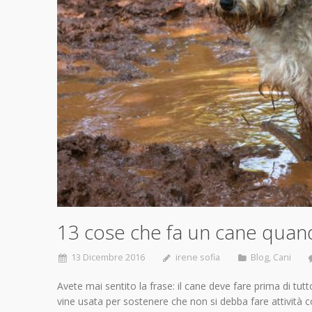
13 cose che fa un cane quando
13 Dicembre 2016
irene sofia
Blog
,
Cani
Avete mai sentito la frase: il cane deve fare prima di tu
vine usata per sostenere che non si debba fare attività c