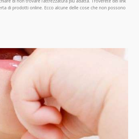
iare di non trovare l’attrezzatura più adatta. Troverete dei link
fferta di prodotti online. Ecco alcune delle cose che non possono