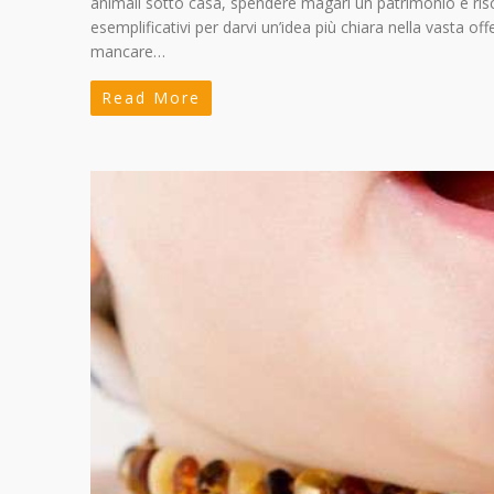
animali sotto casa, spendere magari un patrimonio e risch
esemplificativi per darvi un’idea più chiara nella vasta o
mancare…
Read More