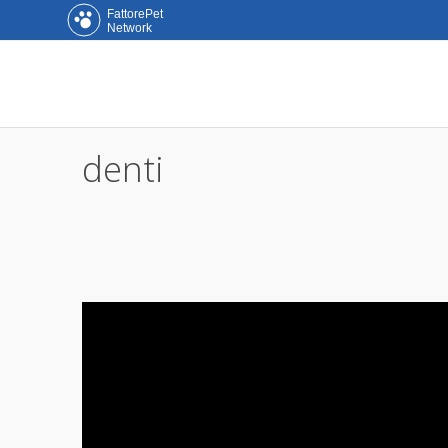
FattorePet
Network
denti