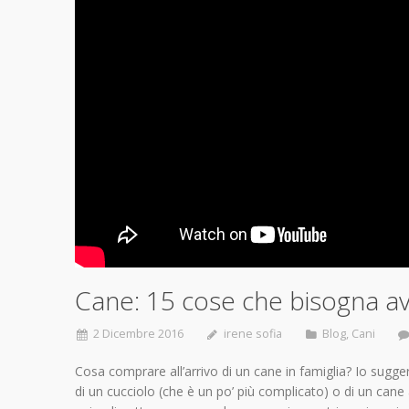
Cane: 15 cose che bisogna av
2 Dicembre 2016
irene sofia
Blog
,
Cani
Cosa comprare all’arrivo di un cane in famiglia? Io sugger
di un cucciolo (che è un po’ più complicato) o di un can