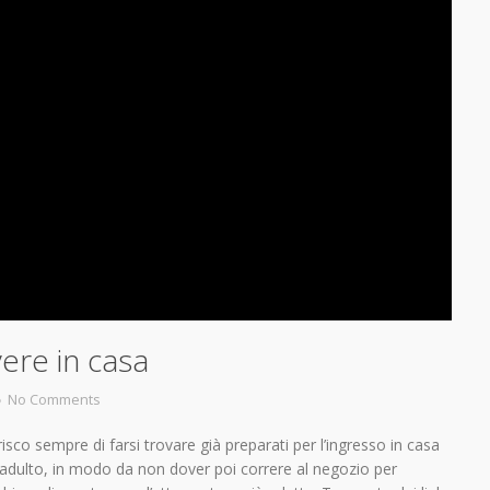
ere in casa
No Comments
isco sempre di farsi trovare già preparati per l’ingresso in casa
e adulto, in modo da non dover poi correre al negozio per