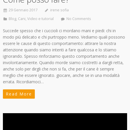
29 Gennaio 2017
irene sofia
Blog
,
Cani
,
Video e tutorial
No Comments
Succede spesso che i cuccioli ci mordano mani e piedi: chi in
modo più delicato e chi purtroppo meno. Vediamo quali possono
essere le cause di questo comportamento: attirare la nostra
attenzione quando siamo intenti a fare qualcosa e lo stiamo
ignorando. Spesso rinforziamo questo comportamento anche
involontariamente. Quando morde siamo costretti a dargli retta,
anche solo per dirgli che non si fa, che per il cane è sempre
meglio che essere ignorato. giocare, anche se in una modalità
errata. Ricordiamoci…
Read More