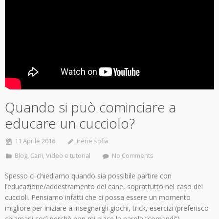
Quando si può cominciare a
educare un cucciolo?
11 Aprile 2016
irene sofia
Blog
,
Cani
,
Video e tutorial
No Comments
Spesso ci chiediamo quando sia possibile partire con
l’educazione/addestramento del cane, soprattutto nel caso dei
cuccioli. Pensiamo infatti che ci possa essere un momento
migliore per iniziare a insegnargli giochi, trick, esercizi (preferisco
chiamarli così perchè non mi piace la parola “comandi”).