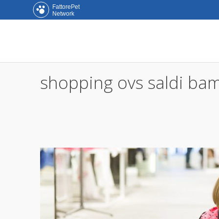
FattorePet
Network
shopping ovs saldi ba