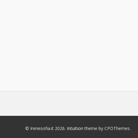
© Irenesofia.it 2026.
Intuition
theme by CPOThemes.