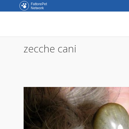
FattorePet
Network
zecche cani