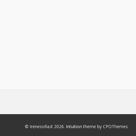
© Irenesofia.it 2026.
Intuition
theme by CPOThemes.