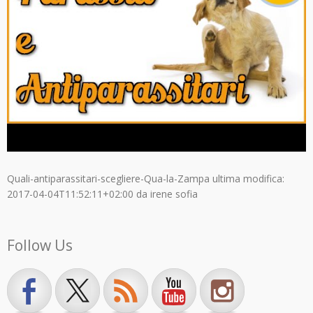
Quali-antiparassitari-scegliere-Qua-la-Zampa
ultima modifica:
2017-04-04T11:52:11+02:00
da
irene sofia
Follow Us