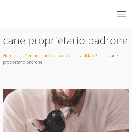
cane proprietario padrone
Home
Perchè i cani inclinano la testa di lato?
cane
proprietario padrone