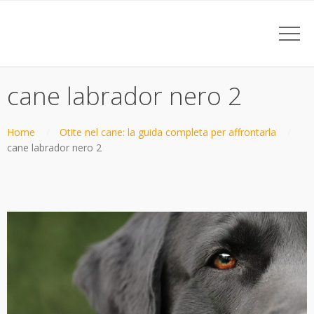
cane labrador nero 2
Home
Otite nel cane: la guida completa per affrontarla
cane labrador nero 2