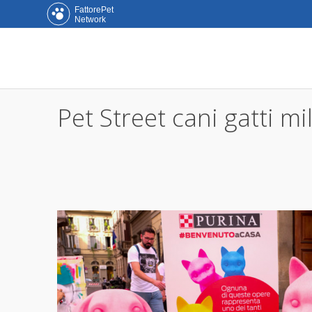
FattorePet
Network
Pet Street cani gatti m