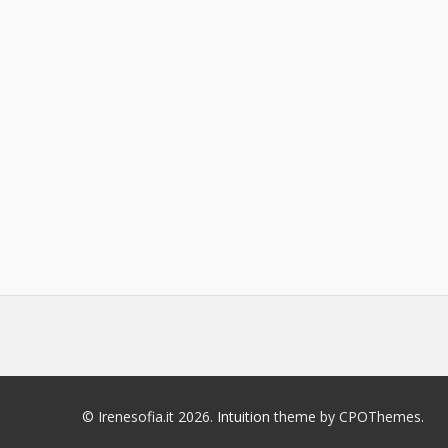
© Irenesofia.it 2026.
Intuition
theme by CPOThemes.