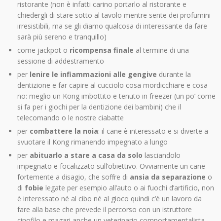
ristorante (non è infatti carino portarlo al ristorante e
chiedergli di stare sotto al tavolo mentre sente dei profumini
irresistibili, ma se gli diamo qualcosa di interessante da fare
sarà più sereno e tranquillo)
come jackpot o
ricompensa finale
al termine di una
sessione di addestramento
per
lenire le infiammazioni alle gengive
durante la
dentizione e far capire al cucciolo cosa mordicchiare e cosa
no: meglio un Kong imbottito e tenuto in freezer (un po’ come
si fa per i giochi per la dentizione dei bambini) che il
telecomando o le nostre ciabatte
per
combattere la noia
: il cane è interessato e si diverte a
svuotare il Kong rimanendo impegnato a lungo
per
abituarlo a stare a casa da solo
lasciandolo
impegnato e focalizzato sull’obiettivo. Ovviamente un cane
fortemente a disagio, che soffre di
ansia da separazione
o
di
fobie
legate per esempio all’auto o ai fuochi d’artificio, non
è interessato né al cibo né al gioco quindi c’è un lavoro da
fare alla base che prevede il percorso con un istruttore
cinofilo e magari anche un veterinario comportamentalista.