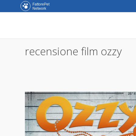
FattorePet
Network
recensione film ozzy