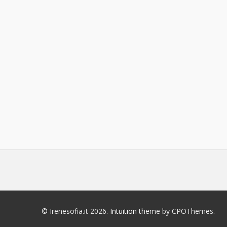
© Irenesofia.it 2026.
Intuition
theme by CPOThemes.