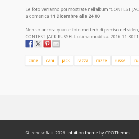
Le foto verranno poi mostrate nell’album “CONTEST JACK
a domenica
11 Dicembre alle 24.00
.
Non so ancora quante foto metterò di preciso nel video
CONTEST JACK RUSSELL
ultima modifica:
2016-11-30T1
cane
cani
jack
razza
razze
russel
ru
© Irenesofia.it 2026.
Intuition
theme by CPOThemes.