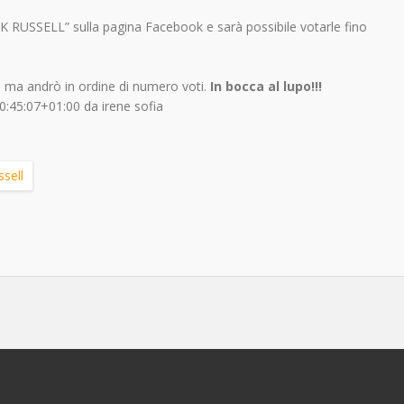
 RUSSELL” sulla pagina Facebook e sarà possibile votarle fino
, ma andrò in ordine di numero voti.
In bocca al lupo!!!
0:45:07+01:00
da
irene sofia
ssell