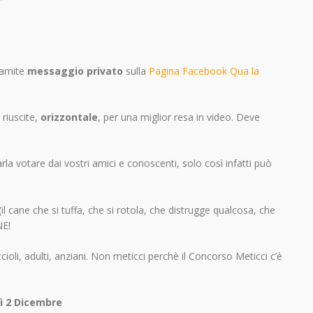
ramite
messaggio privato
sulla
Pagina Facebook Qua la
 riuscite,
orizzontale
, per una miglior resa in video. Deve
arla votare dai vostri amici e conoscenti, solo così infatti può
(il cane che si tuffa, che si rotola, che distrugge qualcosa, che
NE!
ccioli, adulti, anziani. Non meticci perchè il Concorso Meticci c’è
dì 2 Dicembre