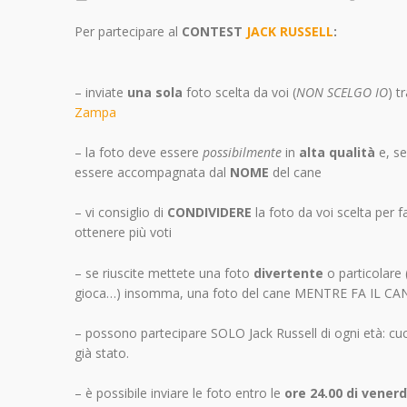
Per partecipare al
CONTEST
JACK RUSSELL
:
– inviate
una sola
foto scelta da voi (
NON SCELGO IO
) t
Zampa
– la foto deve essere
possibilmente
in
alta qualità
e, se
essere accompagnata dal
NOME
del cane
– vi consiglio di
CONDIVIDERE
la foto da voi scelta per f
ottenere più voti
– se riuscite mettete una foto
divertente
o particolare 
gioca…) insomma, una foto del cane MENTRE FA IL CA
– possono partecipare SOLO Jack Russell
di ogni età: cu
già stato.
– è possibile inviare le foto entro le
ore 24.00 di vener