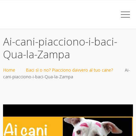
Ai-cani-piacciono-i-baci-
Qua-la-Zampa
Home
Baci sì o no? Piacciono davvero al tuo cane?
Ai-
cani-piacciono-i-baci-Qua-la-Zampa