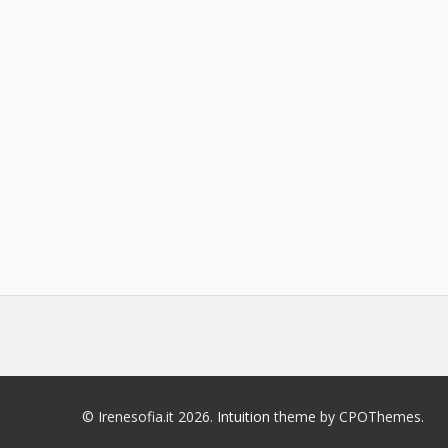
© Irenesofia.it 2026.
Intuition
theme by CPOThemes.