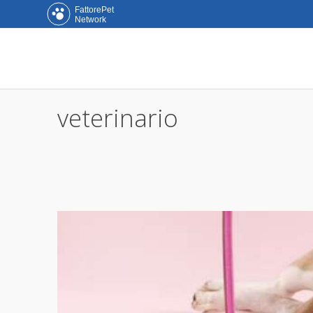
FattorePet
Network
veterinario