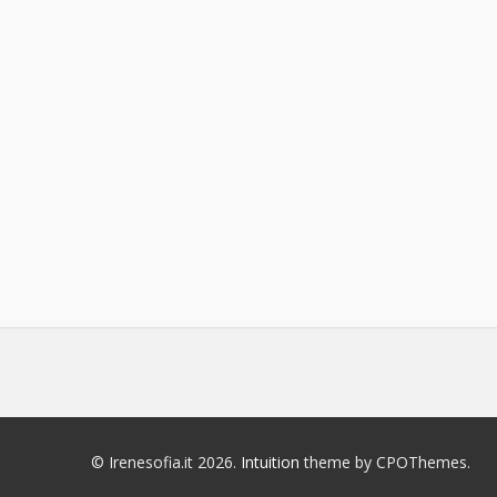
© Irenesofia.it 2026.
Intuition
theme by CPOThemes.