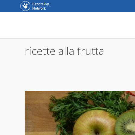
FattorePet
Network
ricette alla frutta