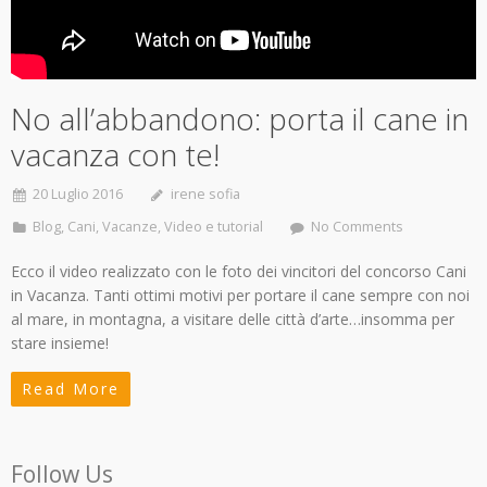
No all’abbandono: porta il cane in
vacanza con te!
20 Luglio 2016
irene sofia
Blog
,
Cani
,
Vacanze
,
Video e tutorial
No Comments
Ecco il video realizzato con le foto dei vincitori del concorso Cani
in Vacanza. Tanti ottimi motivi per portare il cane sempre con noi
al mare, in montagna, a visitare delle città d’arte…insomma per
stare insieme!
Read More
Follow Us