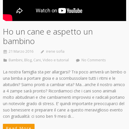
Ho un cane e aspetto un
bambino
21 Marzo 2016
irene sofia
Bambini
,
Blog
,
Cani
,
Video e tutorial
No Comments
La nostra famiglia sta per allargarsi? Tra poco arriverà un bimbo o
una bimba a portare gioia e a scombussolare tutti i ritmi e le
abitudini? Siamo pronti a cambiar vita? Ma…anche il nostro amico
a 4 zampe sarà pronto? Ricordiamoci che i cani sono animali
molto abitudinari e che cambiamenti improvvisi e radicali portano
un notevole grado di stress. E’ quindi importante preoccuparci del
suo benessere e preparare il cane a questo meraviglioso evento
con gradualità: ci sono ben 9 mesi di…
Read More