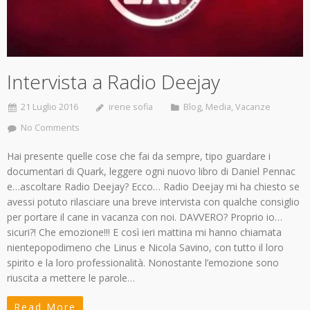
Intervista a Radio Deejay
21 Luglio 2016
irene sofia
Blog
,
Media
,
Vacanze
No Comments
Hai presente quelle cose che fai da sempre, tipo guardare i
documentari di Quark, leggere ogni nuovo libro di Daniel Pennac
e…ascoltare Radio Deejay? Ecco… Radio Deejay mi ha chiesto se
avessi potuto rilasciare una breve intervista con qualche consiglio
per portare il cane in vacanza con noi. DAVVERO? Proprio io…
sicuri?! Che emozione!!! E così ieri mattina mi hanno chiamata
nientepopodimeno che Linus e Nicola Savino, con tutto il loro
spirito e la loro professionalità. Nonostante l’emozione sono
riuscita a mettere le parole…
Read More