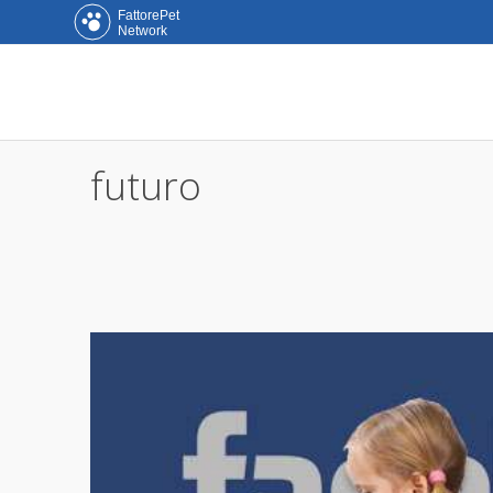
FattorePet
Network
futuro