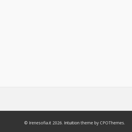
© Irenesofia.it 2026.
Intuition
theme by CPOThemes.