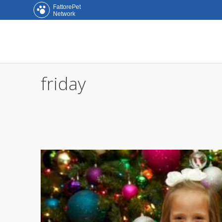
FattorePet
Network
friday