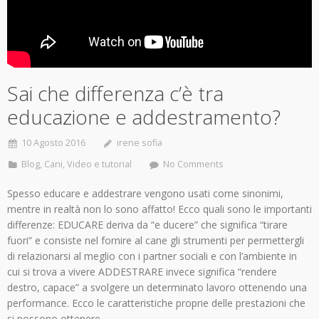
Sai che differenza c’è tra
educazione e addestramento?
10 Agosto 2016
irene sofia
Blog
,
Cani
,
Video e tutorial
No Comments
Spesso educare e addestrare vengono usati come sinonimi,
mentre in realtà non lo sono affatto! Ecco quali sono le importanti
differenze: EDUCARE deriva da “e ducere” che significa “tirare
fuori” e consiste nel fornire al cane gli strumenti per permettergli
di relazionarsi al meglio con i partner sociali e con l’ambiente in
cui si trova a vivere ADDESTRARE invece significa “rendere
destro, capace” a svolgere un determinato lavoro ottenendo una
performance. Ecco le caratteristiche proprie delle prestazioni che
si possono ottenere…