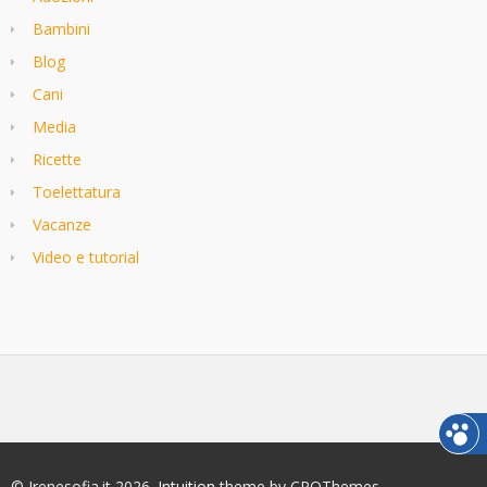
Bambini
Blog
Cani
Media
Ricette
Toelettatura
Vacanze
Video e tutorial
© Irenesofia.it 2026.
Intuition
theme by CPOThemes.