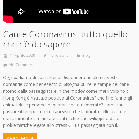
Cani e Coronavirus: tutto quello
che c’è da sapere
14 Aprile 2020
irene sofia
Blog
No Comments
Oggi parliamo di quarantena. Risponderò ad alcune vostre
domande come per esempio: bisogna pulire le zampe del cane
ritorno dalla passeggiata e in che modo? come mai il volpino di
Hong Kong è risultato positivo al Coronavirus? che fine fanno gli
animali delle persone in quarantena o ricoverate? come far
passare il tempo i nostri cani visto che la durata delle uscite è
drasticamente diminuita e c’è il rischio che sviluppino delle
problematiche legate allo stress?…. La passeggiata con il…
Read More