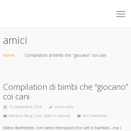
amici
Home
Compilation di bimbi che “giocano” coi cani
Compilation di bimbi che “giocano”
coi cani
15 Settembre 2016
irene sofia
Bambini
,
Blog
,
Cani
,
Video e tutorial
No Comments
Video divertente, con tante interazioni tra cani e bambini…ma i