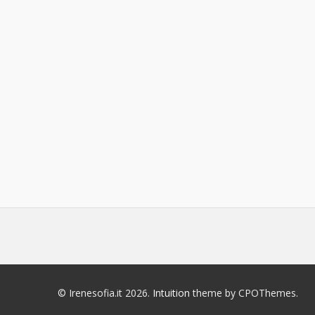
© Irenesofia.it 2026.
Intuition
theme by CPOThemes.