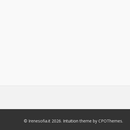
© Irenesofia.it 2026.
Intuition
theme by CPOThemes.