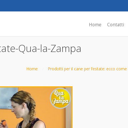
Home
Contatti
state-Qua-la-Zampa
Home
Prodotti per il cane per l’estate: ecco come u