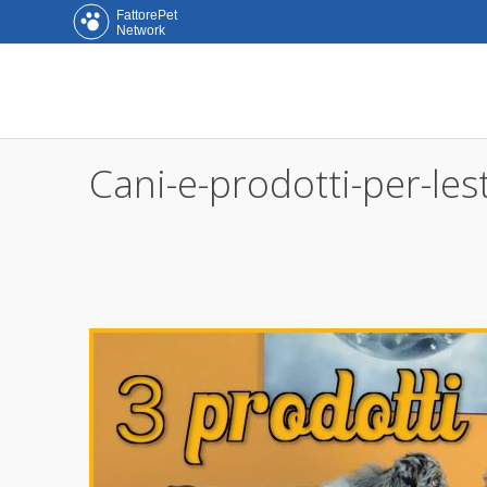
FattorePet
Network
Cani-e-prodotti-per-le