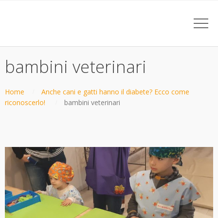
bambini veterinari
Home
Anche cani e gatti hanno il diabete? Ecco come
riconoscerlo!
bambini veterinari