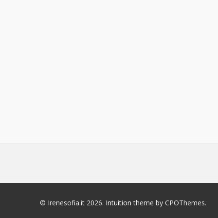
© Irenesofia.it 2026.
Intuition
theme by CPOThemes.