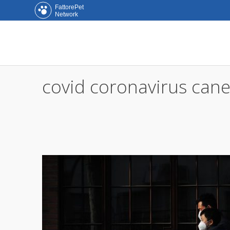
FattorePet
Network
covid coronavirus cane